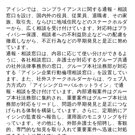
アイシンでは、コンプライアンスに関する通報・相談
窓口を設け、国内外の役員、従業員、退職者、その家
族、取引先、ならびに地域住民などのステークホルダ
ーから、広く相談を受け付けています。対応時はプラ
イバシー保護、相談者への不利益防止などへの配慮を
徹底しながら、不正行為などの早期発見と是正に努め
ています。
通報・相談窓口は、内容に応じて使い分けができるよ
うに、各社相談窓口、弁護士が対応するグループ共通
の社外法律事務所の窓口、グループ本社法務部が対応
する「アイシン企業行動倫理相談窓口」を設置してい
ます。また、社外ステークホルダーからは、ウェブ入
力方式の 「アイシングローバルホットライン」で通
報・相談を受け付けています。内部通報案件はグルー
プ本社法務部に集約され、重要案件はグループ本社法
務部が対応をリードし、問題の早期発見と是正につな
げられる体制を構築しています。さらに、定期的にア
イシンの監査役へ報告し、運用面のモニタリングを行
っています。その他にも、外部弁護士を招聘し、客観
的、専門的な知見を取り入れて重要案件へ迅速に対処