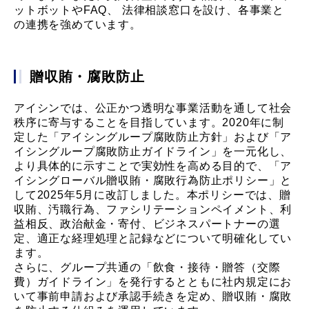
ットボットやFAQ、 法律相談窓口を設け、各事業と
の連携を強めています。
贈収賄・腐敗防止
アイシンでは、公正かつ透明な事業活動を通して社会
秩序に寄与することを目指しています。2020年に制
定した「アイシングループ腐敗防止方針」および「ア
イシングループ腐敗防止ガイドライン」を一元化し、
より具体的に示すことで実効性を高める目的で、「ア
イシングローバル贈収賄・腐敗行為防止ポリシー」と
して2025年5月に改訂しました。本ポリシーでは、贈
収賄、汚職行為、ファシリテーションペイメント、利
益相反、政治献金・寄付、ビジネスパートナーの選
定、適正な経理処理と記録などについて明確化してい
ます。
さらに、グループ共通の「飲食・接待・贈答（交際
費）ガイドライン」を発行するとともに社内規定にお
いて事前申請および承認手続きを定め、贈収賄・腐敗