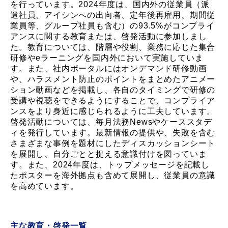
を行っています。2024年度は、国内外の従業員（派
遣社員、アイシンへの出向者、定年後再雇用、期間従
業員等、グループ社員も含む）の93.5%がコンプライ
アンスに関する教育または、啓発活動に参加しまし
た。教育については、階層や役割、業務に応じた集合
研修やeラーニングを国内外において実施していま
す。また、社内ポータルにはオンデマンド研修動画
や、ハラスメント防止のポイントをまとめたアニメー
ション動画などを掲載し、各自のタイミングで研修の
受講や視聴をできるようにすることで、コンプライア
ンスをより身近に感じられるように工夫しています。
啓発活動については、毎月法務Newsやケーススタデ
ィを発行しています。最新情報の提供や、失敗を含む
さまざまな事例を題材にしたディスカッションシート
を展開し、自分ごとと捉える意識付けを図っていま
す。また、2024年度は、トップメッセージを記載し
たポスターを海外拠点も含めて展開し、従業員の意識
を高めています。
主な教育・啓発一覧