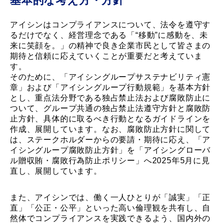
基本的な考え方・方針
アイシンはコンプライアンスについて、法令を遵守す
るだけでなく、経営理念である「“移動”に感動を、未
来に笑顔を。」の精神で良き企業市民として皆さまの
期待と信頼に応えていくことが重要だと考えていま
す。
そのために、「アイシングループサステナビリティ憲
章」および「アイシングループ行動規範」を基本方針
とし、重点法分野である独占禁止法および腐敗防止に
ついて、グループ共通の独占禁止法遵守方針と腐敗防
止方針、具体的に取るべき行動となるガイドラインを
作成、展開しています。なお、腐敗防止方針に関して
は、ステークホルダーからの要請・期待に応え、「ア
イシングループ腐敗防止方針」を「アイシングローバ
ル贈収賄・腐敗行為防止ポリシー」へ2025年5月に見
直し、展開しています。
また、アイシンでは、働く一人ひとりが「誠実」「正
直」「公正・公平」といった高い倫理観を共有し、自
然体でコンプライアンスを実践できるよう、国内外の