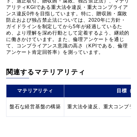
ト、適正取引、贈収賄・腐敗、独占禁止法）、マテリ
アリティKGIである重大法令違反・重大コンプライア
ンス違反0件を目指しています。特に、贈収賄・腐敗
防止および独占禁止法については、2020年に方針・
ガイドラインを制定してから5年が経過しているた
め、より理解を深め行動として定着するよう、継続的
に働きかけています。また、倫理アンケートを通じ
て、コンプライアンス意識の高さ（KPIである、倫理
アンケート肯定回答率）を測っています。
関連するマテリアリティ
マテリアリティ
目標（K
盤石な経営基盤の構築
重大法令違反、重大コンプラ