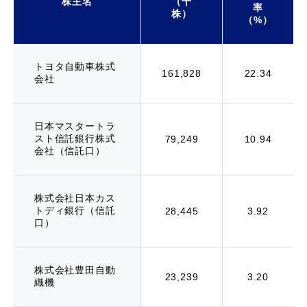
株主名
（千
率
株）
（%）
トヨタ自動車株式
161,828
22.34
会社
日本マスタートラ
スト信託銀行株式
79,249
10.94
会社（信託口）
株式会社日本カス
トディ銀行（信託
28,445
3.92
口）
株式会社豊田自動
23,239
3.20
織機