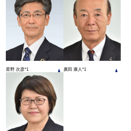
星野 次彦*1
廣田 康人*1