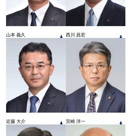
山本 義久
西川 昌宏
近藤 大介
宮崎 洋一