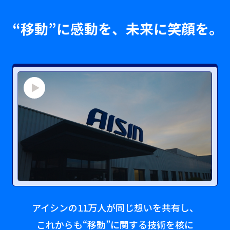
“
移
動
”
に
感
動
を
、
未
来
に
笑
顔
を
。
アイシンの11万人が同じ想いを共有し、
これからも“移動”に関する技術を核に