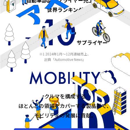
自動車部品サプライヤー売上収益​
世界ランキング
※1
TOP
サプライヤー
※1
2024年1月～12月連結売上、
出典「Automotive News」
クルマを構成する
ほとんどの領域をカバーする製品群で、
モビリティの発展に貢献。