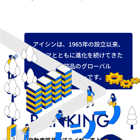
ア
イ
シ
ン
は
、
1
9
6
5
年
の
設
立
以
来
、
ク
ル
マ
と
と
も
に
進
化
を
続
け
て
き
た
自
動
車
部
品
の
グ
ロ
ー
バ
ル
サ
プ
ラ
イ
ヤ
ー
で
す
。