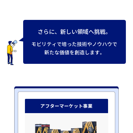
さ
ら
に
、
新
し
い
領
域
へ
挑
戦
。
モ
ビ
リ
テ
ィ
で
培
っ
た
技
術
や
ノ
ウ
ハ
ウ
で
新
た
な
価
値
を
創
造
し
ま
す
。
アフターマーケット事業