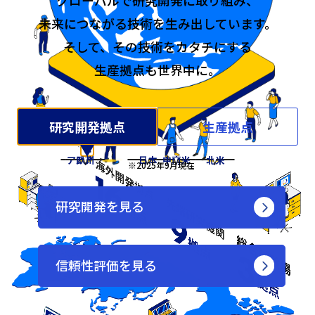
グローバルで研究開発に取り組み、
未来につながる技術を生み出しています。
そして、その技術をカタチにする
生産拠点も世界中に。
研究開発拠点
生産拠点
アジア
欧州
日本
中南米
北米
※2025年9月現在
研究開発を見る
信頼性評価を見る