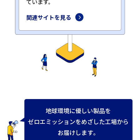
ています。
関連サイトを見る
地
球
環
境
に
優
し
い
製
品
を
ゼ
ロ
エ
ミ
ッ
シ
ョ
ン
を
め
ざ
し
た
工
場
か
ら
お
届
け
し
ま
す
。