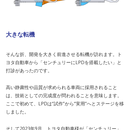
大きな転機
そんな折、開発を大きく前進させる転機が訪れます。ト
ヨタ自動車から「センチュリーに
LPD
を搭載したい」と
打診があったのです。
高い静粛性や品質が求められる車両に採用されること
は、技術としての完成度が問われることを意味します。
ここで初めて、
LPD
は
“
試作
”
から
“
実用
”
へとステージを移
しました。
そして
2023
年
9
月、トヨタ自動車様が「センチュリー」