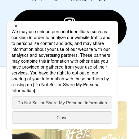
aisin_corporation_official
採用情報