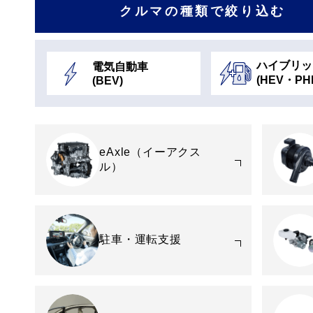
クルマの種類で
絞り込む
ハイブリッ
電気自動車
(HEV・PH
(BEV)
eAxle（イーアクス
ル）
駐車・運転支援