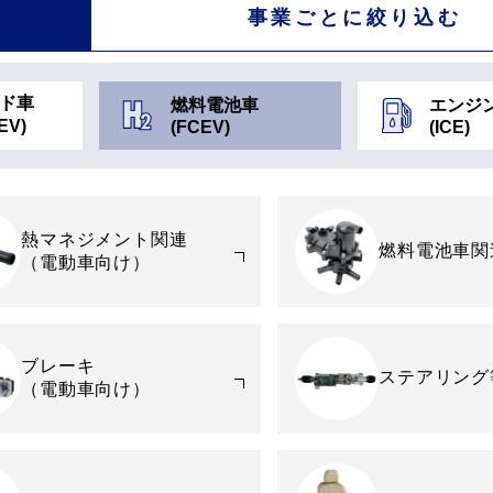
事業ごとに
絞り込む
ド車
燃料電池車
エンジ
EV)
(FCEV)
(ICE)
熱マネジメント関連
燃料電池車関
（電動車向け）
ブレーキ
ステアリング
（電動車向け）