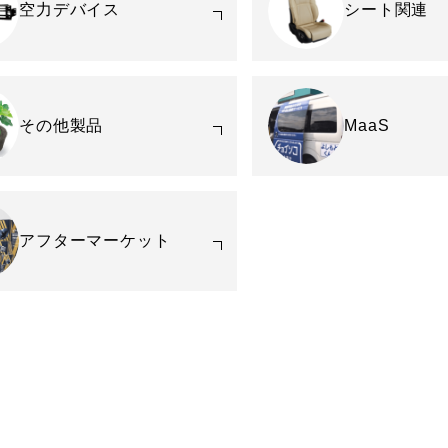
空力デバイス
シート関連
その他製品
MaaS
アフターマーケット