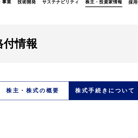
・事業
技術開発
サステナビリティ
株主・投資家情報
採用
格付情報
株主・株式
の概要
株式手続き
について