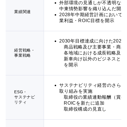
外部環境の見通しが不透明な中で
中東情勢影響を織り込んだ開示
業績関連
2028年中期経営計画において
業利益・ROIC目標を開示
2030年目標達成に向けた202
商品戦略及び主要事業・商品
経営戦略・
各地域における成長戦略及び
事業戦略
新車向け以外のビジネスとし
を開示
サステナビリティ経営のさらな
取り組みを実施
ESG・
サステナビ
取締役の業績連動報酬（賞与
リティ
ROICを新たに追加
取締役構成の見直し