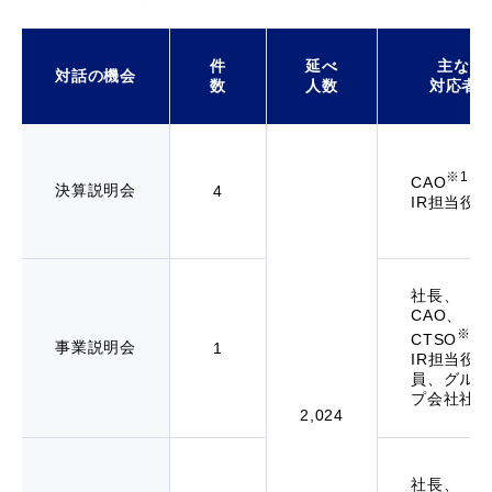
件
延べ
主な
対話の機会
数
人数
対応者
※1
CAO
、
決算説明会
4
IR担当役
社長、
CAO、
※2
CTSO
事業説明会
1
IR担当役
員、グルー
プ会社社長
2,024
社長、