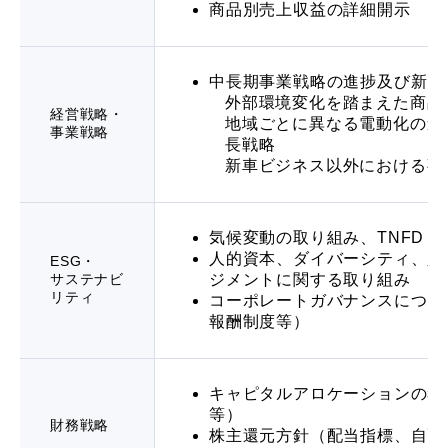
商品別売上収益の詳細開示
中長期事業戦略の進捗及び新た
外部環境変化を踏まえた商品
経営戦略・
地域ごとに異なる電動化の進
事業戦略
長戦略
新車ビジネス以外における事
気候変動の取り組み、TNFD
人的資本、ダイバーシティ、人
ESG・
サステナビ
ジメントに関する取り組み
リティ
コーポレートガバナンスについ
報酬制度等）
キャピタルアロケーションの考
等）
財務戦略
株主還元方針（配当指標、自己