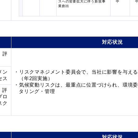
スへの需要拡大に伴う新規事
中
業創出
対応状況
、評
メン
リスクマネジメント委員会で、当社に影響を与え
セス
（年2回実施）
気候変動リスクは、最重点に位置づけられ、環境
、評
タリング・管理
プロ
スク
対応状況