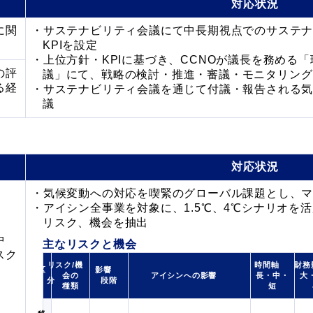
対応状況
に関
サステナビリティ会議にて中長期視点でのサステ
KPIを設定
上位方針・KPIに基づき、CCNOが議長を務める「
の評
議」にて、戦略の検討・推進・審議・モニタリング
る経
サステナビリティ会議を通じて付議・報告される
議
対応状況
気候変動への対応を喫緊のグローバル課題とし、
アイシン全事業を対象に、1.5℃、4℃シナリオを
リスク、機会を抽出
中
主なリスクと機会
スク
リスク/機
時間軸
財務
区
影響
会の
アイシンへの影響
長・中・
大
分
段階
種類
短