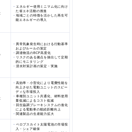
エネルギー使用ミニマム化に向け
た省エネ活動の推進
大
地域ごとの特徴を活かした再生可
能エネルギーの導入
異常気象発生時における行動基準
およびルールの策定
調達物流のBCP高度化
中
リスクのある拠点を抽出して定期
的にモニタリング
浸水対策計画の策定・実施
高効率・小型化により電費性能を
向上させた電動ユニットのスピー
ディな市場投入
車種別ユニット共通化、材料使用
大
量低減によるコスト低減
回生協調ブレーキシステムの進化
による電動車の航続距離向上
関連製品の生産能力拡大
ペロブスカイト太陽電池の市場投
入・シェア確保