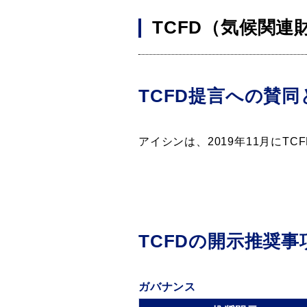
TCFD（気候関
TCFD提言への賛
アイシンは、2019年11月に
TCFDの開示推奨
ガバナンス