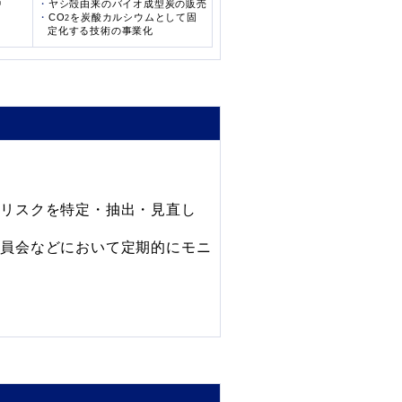
中
ヤシ殻由来のバイオ成型炭の販売
CO
を炭酸カルシウムとして固
2
定化する技術の事業化
るリスクを特定・抽出・見直し
委員会などにおいて定期的にモニ