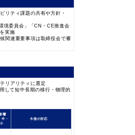
ナビリティ課題の共有や方針・
環境委員会」「CN・CE推進会
を実施
気候関連重要事項は取締役会で審
マテリアリティに選定
活用して短中長期の移行・物理的
影響
・中・
今後の対応
小