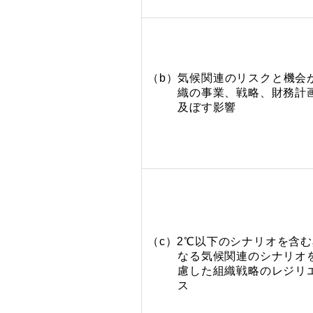
（b）気候関連のリスクと機会
織の
事業、戦略、財務計
及ぼす影響
（c）2℃以下のシナリオを含
なる気候関連のシナリオ
慮した組織戦略のレジリ
ス