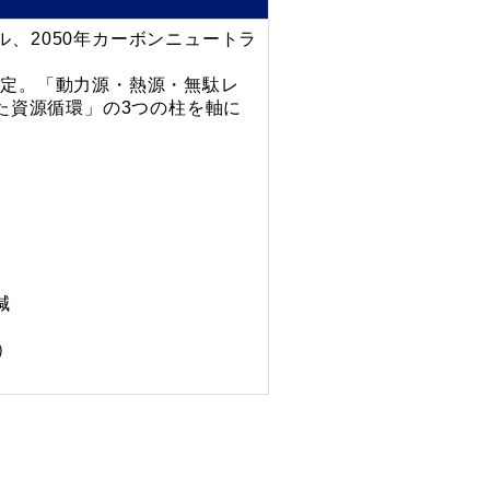
ル、2050年カーボンニュートラ
設定。「動力源・熱源・無駄レ
た資源循環」の3つの柱を軸に
減
減）