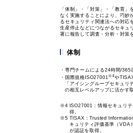
「体制」・「対策」・「教育」
なく実施することにより、巧妙
るセキュリティ関連法への対応
生産停止などにつながるセキュ
署に報告して調査・分析・対策
体制
専門チームによる24時間/3
※4
国際規格ISO27001
やTISA
「アイシングループセキュリ
の相互レベルアップに活かす
ISO27001：情報セキュ
得。
TISAX：Trusted Infor
キュリティ評価基準（VDA 
が認証を取得。