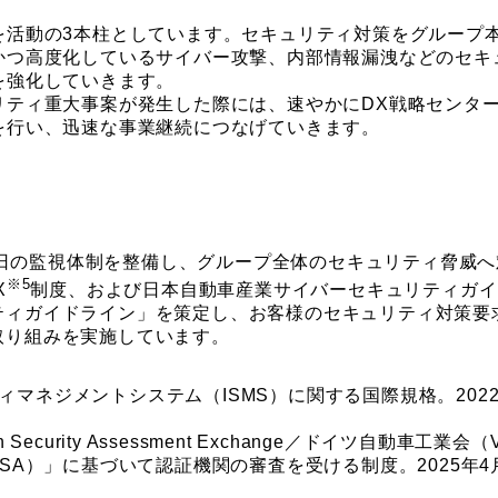
を活動の3本柱としています。セキュリティ対策をグループ
かつ高度化しているサイバー攻撃、内部情報漏洩などのセキ
を強化していきます。
リティ重大事案が発生した際には、速やかにDX戦略センタ
を行い、迅速な事業継続につなげていきます。
65日の監視体制を整備し、グループ全体のセキュリティ脅威
※5
X
制度、および日本自動車産業サイバーセキュリティガイ
ティガイドライン」を策定し、お客様のセキュリティ対策要
取り組みを実施しています。
リティマネジメントシステム（ISMS）に関する国際規格。20
mation Security Assessment Exchange／ドイツ自
ISA）」に基づいて認証機関の審査を受ける制度。2025年