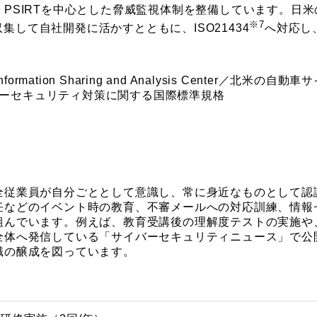
SIRTを中心とした脅威監視体制を整備しています。日米のA
※7
して自社開発に活かすとともに、ISO21434
へ対応し
 Information Sharing and Analysis Center／北
イバーセキュリティ対策に関する国際標準規格
全従業員が自分ごととして意識し、常に身近なものとして認
任などのイベント時の教育、不審メールへの対応訓練、情報
組んでいます。例えば、教育受講後の理解度テストの実施や
全体へ発信している「サイバーセキュリティニュース」で公
識の醸成を図っています。