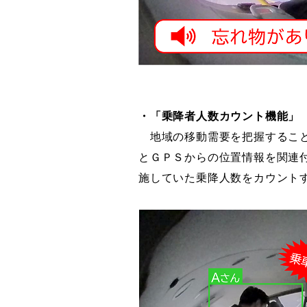
・「乗降者人数カウント機能」
地域の移動需要を把握すること
とＧＰＳからの位置情報を関連
施していた乗降人数をカウント