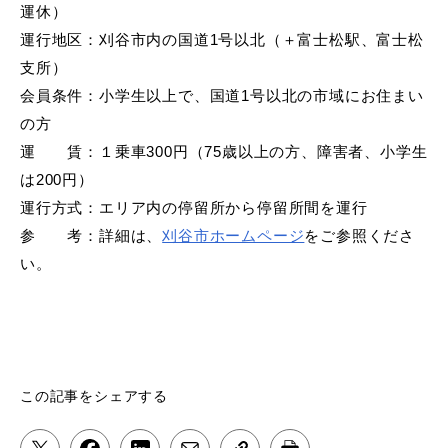
運休）
運行地区：刈谷市内の国道
1
号以北（＋富士松駅、富士松
支所）
会員条件：小学生以上で、国道
1
号以北の市域にお住まい
の方
運 賃：１乗車
300
円（
75
歳以上の方、障害者、小学生
は
200
円）
運行方式：エリア内の停留所から停留所間を運行
参 考：詳細は、
刈谷市ホームページ
をご参照くださ
い。
この記事をシェアする