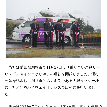
当社は愛知県刈谷市で
11
月
17
日より乗り合い送迎サー
ビス「チョイソコかりや」の運行を開始しました。運行
開始を記念し、刈谷市と協力企業である大興タクシー株
式会社と刈谷ハイウェイオアシスで出発式を行いまし
た。
当社は
2023
年
7
月に刈谷市と「移動支援に関する連携協