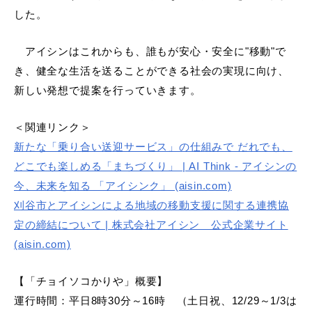
した。
アイシンはこれからも、誰もが安心・安全に
"
移動
"
で
き、健全な生活を送ることができる社会の実現に向け、
新しい発想で提案を行っていきます。
＜関連リンク＞
新たな「乗り合い送迎サービス」の仕組みで だれでも、
どこでも楽しめる「まちづくり」 | AI Think - アイシンの
今、未来を知る 「アイシンク」 (aisin.com)
刈谷市とアイシンによる地域の移動支援に関する連携協
定の締結について | 株式会社アイシン 公式企業サイト
(aisin.com)
【「チョイソコかりや」概要】
運行時間：平日
8
時
30
分～
16
時 （土日祝、
12/29
～
1/3
は