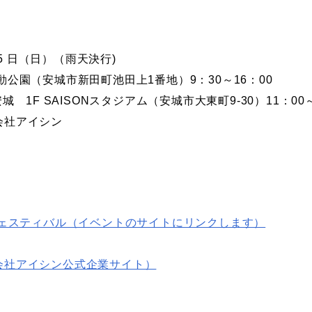
5
日（日）（雨天決行
)
動公園（安城市新田町池田上
1
番地）
9
：
30
～
16
：
00
安城
1F SAISON
スタジアム（安城市大東町
9-30
）
11
：
00
会社アイシン
フェスティバル（イベントのサイトにリンクします）
会社アイシン公式企業サイト）