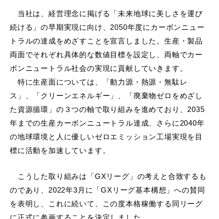
当社は、経営理念に掲げる「未来地球に美しさを運び
続ける」の早期実現に向け、
2050
年度にカーボンニュー
トラルの達成をめざすことを宣言しました。生産・製品
両面でそれぞれ具体的な数値目標を設定し、両軸でカー
ボンニュートラル社会の実現に貢献していきます。
特に生産面については、「動力源・熱源・無駄レ
ス」、「クリーンエネルギー」、「廃棄物ゼロをめざし
た資源循環」の３つの軸で取り組みを進めており、
2035
年までの生産カーボンニュートラル達成、さらに
2040
年
の地球環境と人に優しいゼロエミッション工場実現を目
標に活動を加速しています。
こうした取り組みは「
GX
リーグ」の考えと合致するも
のであり、
2022
年
3
月に「
GX
リーグ基本構想」への賛同
を表明し、これに続いて、この度本格稼働する同リーグ
に正式に参画することを決定しました。