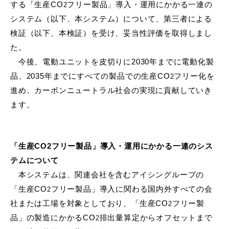
する「生産
CO
フリー製品」導入・運用にかかる一連の
2
システム（以下、本システム）について、第三者による
検証（以下、本検証）を受け、妥当性評価を取得しまし
た。
今後、電動ユニットを皮切りに
2030
年までに電動化製
品、
2035
年までにすべての製品での生産
CO
フリー化を
2
進め、カーボンニュートラル社会の実現に貢献していき
ます。
「生産CO2
フリー製品」導入・運用にかかる一連のシス
テムについて
本システムは、関連会社を含むアイシングループの
「生産
CO
フリー製品」導入に関わる国内外すべての会
2
社または工場を対象としており、「生産
CO
フリー製
2
品」の製造にかかる
CO
排出量算定からオフセットまで
2