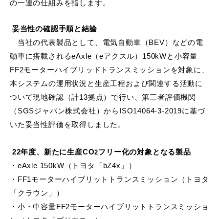
の一連の仕組みを指します。
妥当性の確認手順と結論
当社の代表製品として、電気自動車（
BEV
）などの電
動車に搭載される
eAxle
（
e
アクスル）
150kW
と小容量
FF2
モーターハイブリッドトランスミッションを対象に、
本システムの運用状況と生産工程および関連する活動に
ついて現地確認（計
13
拠点）で行い、第三者評価機関
（
SGS
ジャパン株式会社）から
ISO14064-3-2019
に基づ
いた妥当性評価を取得しました。
22
年度、新たに生産
CO
フリー化の対象となる製品
2
・
eAxle 150kW
（トヨタ「
bZ4x
」）
・
FF1
モーターハイブリットトランスミッション（トヨタ
「クラウン」）
・小・中容量
FF2
モーターハイブリットトランスミッショ