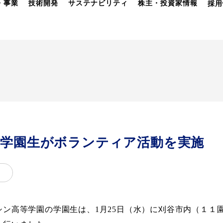
・事業
技術開発
サステナビリティ
株主・投資家情報
採用
の学園生がボランティア活動を実施
シン高等学園の学園生は、
1
月
25
日（水）に刈谷市内（１１