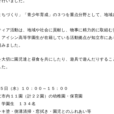
を行いました。
ちづくり」「青少年育成」の３つを重点分野として、地域
ィア活動は、地域や社会に貢献し、物事に精力的に取組む
。
アイシン高等学園生が在籍している活動拠点が知立市にあ
組みました。
大切に園児達と昼食を共にしたり、遊具で遊んだりするこ
した。
２５日（水）１０：００～１５：００
立市内１１園（計２２園）の幼稚園・保育園
 学園生 １３４名
ンキ塗・側溝清掃・窓拭き・園児とのふれあい等