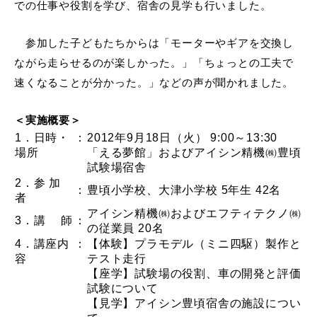
での仕事や役割を学び、宿舎の見学も行いました。
参加した子どもたちからは「モーターやギアを交換し
ながら走らせるのが楽しかった。」「ちょっとの工夫で
速くなることが分かった。」などの声が聞かれました。
＜実施概要＞
1．日時・
：
2012年9月18日（火） 9:00～13:30
場所
「える夢館」およびアイシン精機㈱豊頃
試験場宿舎
2．参 加
：
豊頃小学校、大津小学校 5年生 42名
者
アイシン精機㈱およびエフティテクノ㈱
3．講 師
：
の従業員 20名
4．講座内
：
【体験】プラモデル（ミニ四駆）製作と
容
テスト走行
【座学】試験場の役割、車の開発と評価
試験について
【見学】アイシン豊頃宿舎の施設につい