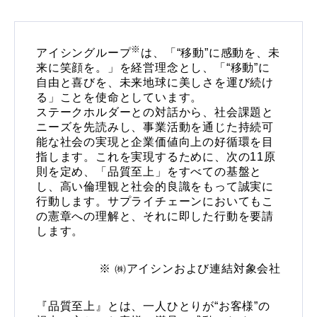
※
アイシングループ
は、「“移動”に感動を、未
来に笑顔を。」を経営理念とし、「“移動”に
自由と喜びを、未来地球に美しさを運び続け
る」ことを使命としています。
ステークホルダーとの対話から、社会課題と
ニーズを先読みし、事業活動を通じた持続可
能な社会の実現と企業価値向上の好循環を目
指します。これを実現するために、次の11原
則を定め、「品質至上」をすべての基盤と
し、高い倫理観と社会的良識をもって誠実に
行動します。サプライチェーンにおいてもこ
の憲章への理解と、それに即した行動を要請
します。
㈱アイシンおよび連結対象会社
『品質至上』とは、一人ひとりが“お客様”の