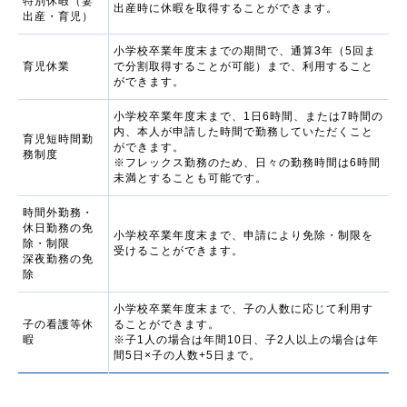
特別休暇（妻
出産時に休暇を取得することができます。
出産・育児）
小学校卒業年度末までの期間で、通算3年（5回ま
育児休業
で分割取得することが可能）まで、利用すること
ができます。
小学校卒業年度末まで、1日6時間、または7時間の
内、本人が申請した時間で勤務していただくこと
育児短時間勤
ができます。
務制度
※フレックス勤務のため、日々の勤務時間は6時間
未満とすることも可能です。
時間外勤務・
休⽇勤務の免
⼩学校卒業年度末まで、申請により免除・制限を
除・制限
受けることができます。
深夜勤務の免
除
小学校卒業年度末まで、子の人数に応じて利用す
子の看護等休
ることができます。
暇
※子1人の場合は年間10日、子2人以上の場合は年
間5日×子の人数+5日まで。