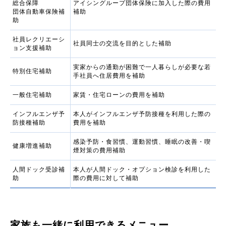
総合保障
アイシングループ団体保険に加入した際の費用
団体自動車保険補
補助
助
社員レクリエーシ
社員同士の交流を目的とした補助
ョン支援補助
実家からの通勤が困難で一人暮らしが必要な若
特別住宅補助
手社員へ住居費用を補助
一般住宅補助
家賃・住宅ローンの費用を補助
インフルエンザ予
本人がインフルエンザ予防接種を利用した際の
防接種補助
費用を補助
感染予防・食習慣、運動習慣、睡眠の改善・喫
健康増進補助
煙対策の費用補助
人間ドック受診補
本人が人間ドック・オプション検診を利用した
助
際の費用に対して補助
家族も一緒に利用できるメニュー