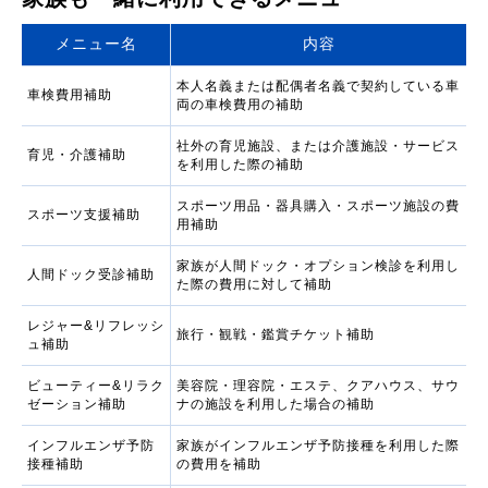
メニュー名
内容
本人名義または配偶者名義で契約している車
車検費用補助
両の車検費用の補助
社外の育児施設、または介護施設・サービス
育児・介護補助
を利用した際の補助
スポーツ用品・器具購入・スポーツ施設の費
スポーツ支援補助
用補助
家族が人間ドック・オプション検診を利用し
人間ドック受診補助
た際の費用に対して補助
レジャー&リフレッシ
旅行・観戦・鑑賞チケット補助
ュ補助
ビューティー&リラク
美容院・理容院・エステ、クアハウス、サウ
ゼーション補助
ナの施設を利用した場合の補助
インフルエンザ予防
家族がインフルエンザ予防接種を利用した際
接種補助
の費用を補助