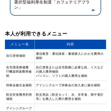
選択型福利厚生制度「カフェテリアプラ
ン」
本人が利用できるメニュー
メニュー名
内容
通信教育・通信講座・書籍購入にかかる費用の
自己啓発補助
補助
在宅環境整備費
自己啓発または在宅勤務に必要な机、イスなど
IT機器関連費用補
の購入費用補助
助
パソコン、ソフトの購入費用を補助
持株会拠出金補助
アイシングループ持株会の加入者に拠出補助
防災対策費用利用
防災用品（防災セット、水、非常食、懐中電灯
補助
等）を購入した際の費用を補助
アイシングループ