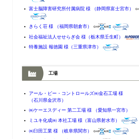
富士脳障害研究所付属病院 様 （静岡県富士宮市）
きらく荘 様 （福岡県朝倉市）
社会福祉法人せせらぎ会 様（栃木県壬生町）
特養施設 報徳園 様（三重県津市）
工場
アール・ビー・コントロールズ㈱金石工場 様
（石川県金沢市）
㈱ケーエスディー 第二工場 様 （愛知県一宮市）
ミユキ化成㈱ 本社工場 様（富山県射水市）
㈱臼田工業 様 （岐阜県関市）