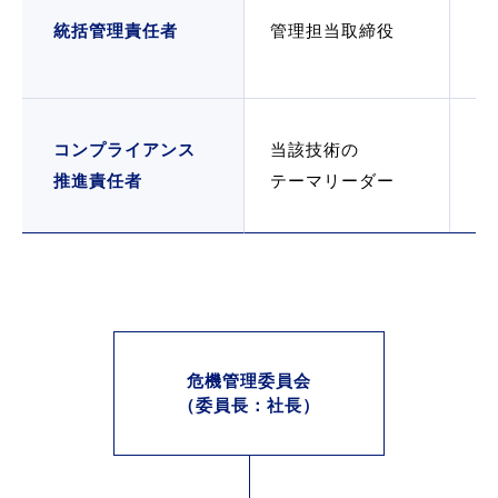
不
統括管理責任者
管理担当取締役
づ
も
自
コンプライアンス
当該技術の
と
推進責任者
テーマリーダー
管
危機管理委員会
（委員長：社長）