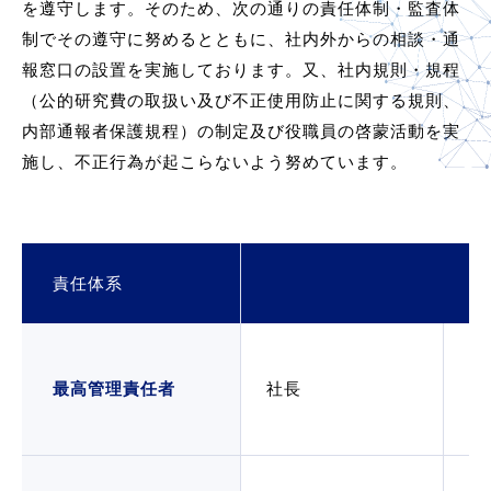
を遵守します。そのため、次の通りの責任体制・監査体
制でその遵守に努めるとともに、社内外からの相談・通
報窓口の設置を実施しております。又、社内規則・規程
（公的研究費の取扱い及び不正使用防止に関する規則、
内部通報者保護規程）の制定及び役職員の啓蒙活動を実
施し、不正行為が起こらないよう努めています。
責任体系
不
最高管理責任者
社長
措
対