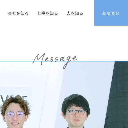
会社を知る
仕事を知る
人を知る
募集
要項
音トーク
教育制度
従業員採用
い者採用