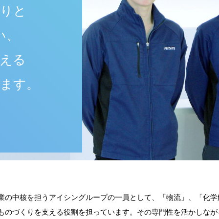
とりと
い、
合える
います。
業の中核を担うアイシングループの一員として、「物流」、「化学
ものづくりを支える役割を担っています。その専門性を活かしなが