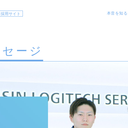
本音を知る
採用サイト
用担当メッセージ
イシン・ロジテクサービス早わかり
流
卒入社・中堅社員の本音トーク
化学解析
本音のFAQ
工場サービス
中途入社者の本
福利厚生・
ッセージ
中途採用
期間
高校生採用
障が