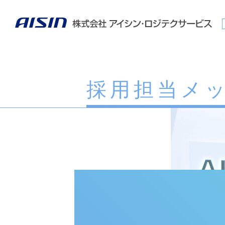
本音を知るTOP
会社を知るTOP
仕事を知るTOP
人を知るTOP
採
ア
物
新
採用担当
メ
新卒採用
MORE
MORE
MORE
MORE
パート採用