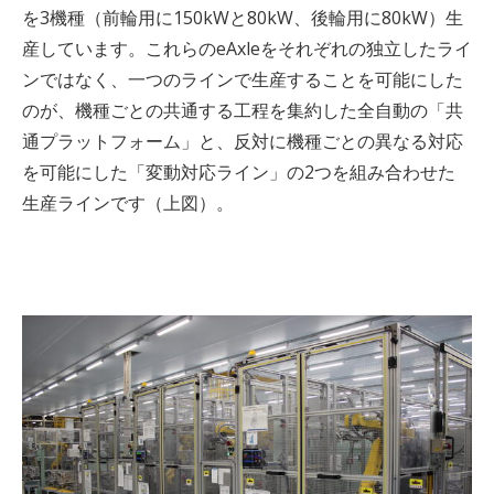
を
3
機種（前輪用に
150kW
と
80kW
、後輪用に
80kW
）生
産しています。これらの
eAxle
をそれぞれの独立したライ
ンではなく、一つのラインで生産することを可能にした
のが、機種ごとの共通する工程を集約した全自動の「共
通プラットフォーム」と、反対に機種ごとの異なる対応
を可能にした「変動対応ライン」の
2
つを組み合わせた
生産ラインです（上図）。