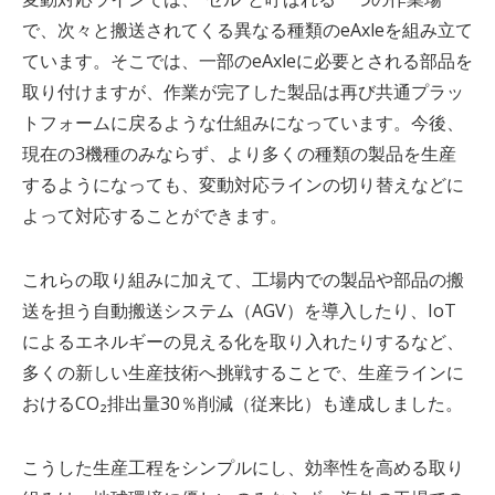
で、次々と搬送されてくる異なる種類の
eAxle
を組み立て
ています。そこでは、一部の
eAxle
に必要とされる部品を
取り付けますが、作業が完了した製品は再び共通プラッ
トフォームに戻るような仕組みになっています。今後、
現在の
3
機種のみならず、より多くの種類の製品を生産
するようになっても、変動対応ラインの切り替えなどに
よって対応することができます。
これらの取り組みに加えて、工場内での製品や部品の搬
送を担う自動搬送システム（
AGV
）を導入したり、
IoT
によるエネルギーの見える化を取り入れたりするなど、
多くの新しい生産技術へ挑戦することで、生産ラインに
おける
CO₂
排出量
30
％削減（従来比）も達成しました。
こうした生産工程をシンプルにし、効率性を高める取り