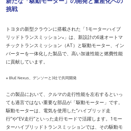
新たな「駆動モーター」の開発と量産化への
挑戦
トヨタの新型クラウンに搭載された「
1
モーターハイブ
リッドトランスミッション
」は、新設計の
6
速オートマ
※
チックトランスミッション（
AT
）と駆動モーター、イン
バーターを一体化した製品で、高い加速性能と燃費性能
に貢献しています。
※
BluE Nexus
、デンソーと
3
社で共同開発
この製品において、クルマの走行性能を左右するといっ
ても過言ではない重要な部品が「駆動モーター」です。
駆動モーターは、電気を使用した“ハイブリッド走
行”や“
EV
走行
”
といった走行モードで活躍します。
1
モー
ターハイブリッドトランスミッションでは、その駆動モ