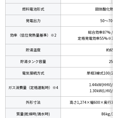
燃料電池形式
固体酸化物形(S
発電出力
50〜700
総合効率87% / 
効率（低位発熱量基準）※2
定格発電効率55%※3 /
貯湯温度
約65℃
貯湯タンク容量
25L
電気接続方式
単相3線式100/200V 
1.44kW(HHV)/1.
ガス消費量（定格運転時）※4
1.30kW(LHV)/1.
外形寸法
高さ1,274×幅600×奥行3
質量(乾燥時/満水時)
86kg/11