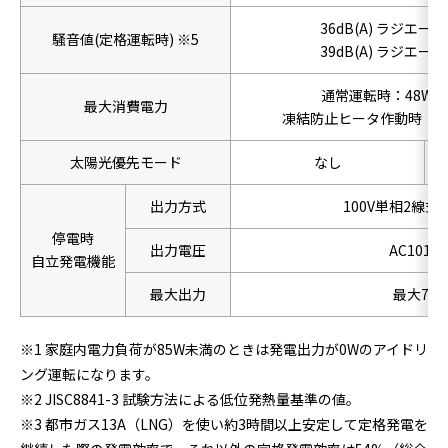
36dB(A) ラジエ
騒音値(定格運転時) ※5
39dB(A) ラジエ
通常運転時：48W以
最大消費電力
凍結防止ヒータ作動時：47
太陽光優先モード
なし
出力方式
100V単相2線式 (5
停電時
出力電圧
AC101±
自立発電機能
最大出力
最大700
※1 家庭内電力負荷が85W未満のときは発電出力が0Wのアイドリ
ング運転になります。
※2 JISC8841-3 試験方法による低位発熱量基準の値。
※3 都市ガス13A（LNG）を使い約3時間以上安定して定格発電を