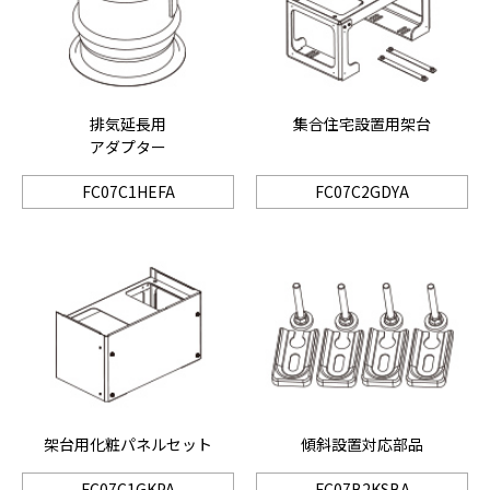
排気延長用
集合住宅設置用架台
アダプター
FC07C1HEFA
FC07C2GDYA
架台用化粧パネルセット
傾斜設置対応部品
FC07C1GKPA
FC07B2KSBA