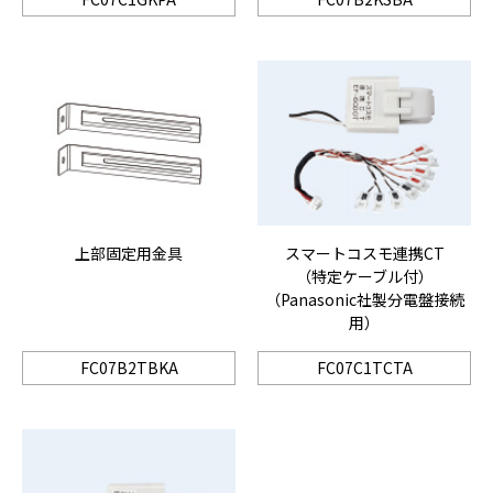
上部固定用金具
スマートコスモ連携CT
（特定ケーブル付）
（Panasonic社製分電盤接続
用）
FC07B2TBKA
FC07C1TCTA