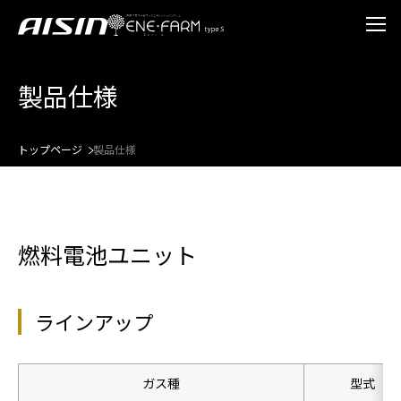
メ
メ
ニ
ニ
ュ
ュ
製品仕様
ー
ー
を
を
開
閉
く
じ
トップページ
製品仕様
る
燃料電池ユニット
ラインアップ
ガス種
型式