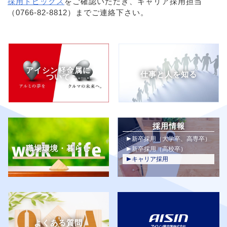
採用トピックス
をご確認いただき、キャリア採用担当
（0766-82-8812）までご連絡下さい。
アイシン軽金属に
仕事と人を知る
ついて
採用情報
新卒採用
（大学卒、高専卒）
職場環境・暮らし
新卒採用
（高校卒）
キャリア採用
よくある質問