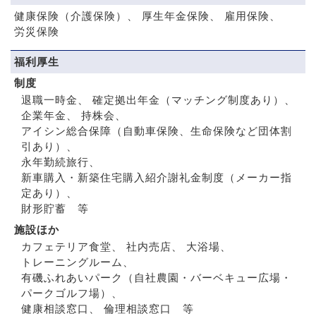
健康保険（介護保険）
厚生年金保険
雇用保険
労災保険
福利厚生
制度
退職一時金
確定拠出年金（マッチング制度あり）
企業年金
持株会
アイシン総合保障（自動車保険、生命保険など団体割
引あり）
永年勤続旅行
新車購入・新築住宅購入紹介謝礼金制度（メーカー指
定あり）
財形貯蓄 等
施設ほか
カフェテリア食堂
社内売店
大浴場
トレーニングルーム
有磯ふれあいパーク（自社農園・バーベキュー広場・
パークゴルフ場）
健康相談窓口
倫理相談窓口 等