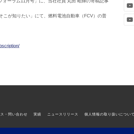
ォーラム11月号」に、当社社員 丸田 昭輝の寄稿記事
そこが知りたい」にて、燃料電池自動車（FCV）の普
bscription/
セス・問い合わせ
実績
ニュースリリース
個人情報の取り扱いについ