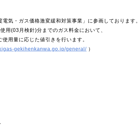
度電気・ガス価格激変緩和対策事業」に参画しております
月使用(03月検針)分までのガス料金において、
ご使用量に応じた値引きを行います。
nkigas-gekihenkanwa.go.jp/general/
）
分