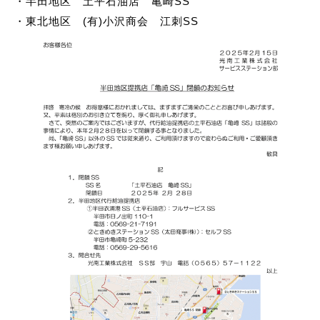
・半田地区 土平石油店 亀崎SS
・東北地区 (有)小沢商会 江刺SS