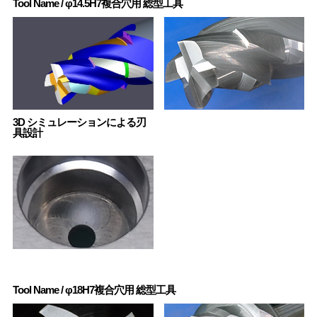
Tool Name / φ14.5H7複合穴用 総型工具
3D シミュレーションによる刃
具設計
Tool Name / φ18H7複合穴用 総型工具