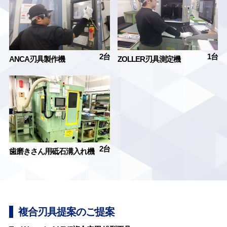
2台
1台
ANCA刃具製作機
ZOLLER刃具測定機
2台
歯磨きさん用砥石溝入れ機
複合刃具提案のご提案