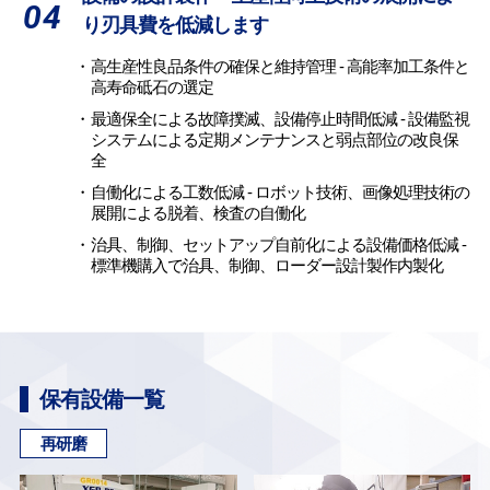
04
り刃具費を低減します
高生産性良品条件の確保と維持管理 - 高能率加工条件と
高寿命砥石の選定
最適保全による故障撲滅、設備停止時間低減 - 設備監視
システムによる定期メンテナンスと弱点部位の改良保
全
自働化による工数低減 - ロボット技術、画像処理技術の
展開による脱着、検査の自働化
治具、制御、セットアップ自前化による設備価格低減 -
標準機購入で治具、制御、ローダー設計製作内製化
保有設備一覧
再研磨