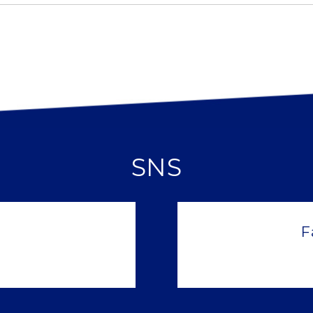
SNS
F