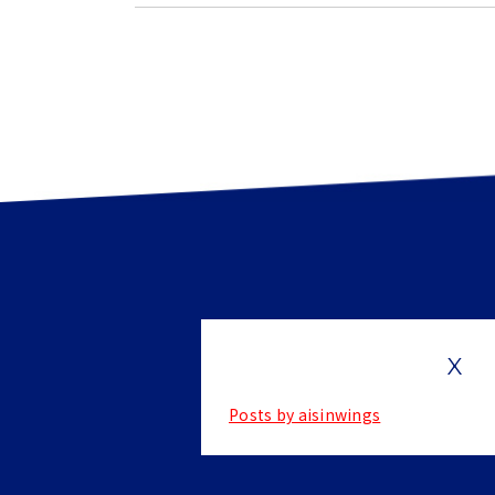
X
Posts by aisinwings