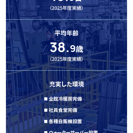
（2025年度実績）
平均年齢
38.
9
歳
（2025年度実績）
充実した環境
全館冷暖房完備
■
社員食堂完備
■
各種自販機設置
■
ウォーターサーバー設置
■