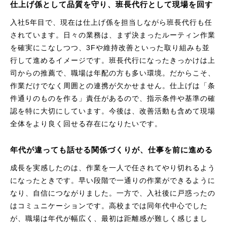
仕上げ係として品質を守り、班長代行として現場を回す
入社5年目で、現在は仕上げ係を担当しながら班長代行も任
されています。日々の業務は、まず決まったルーティン作業
を確実にこなしつつ、3Fや維持改善といった取り組みも並
行して進めるイメージです。班長代行になったきっかけは上
司からの推薦で、職場は年配の方も多い環境。だからこそ、
作業だけでなく周囲との連携が欠かせません。仕上げは「条
件通りのものを作る」責任があるので、指示条件や基準の確
認を特に大切にしています。今後は、改善活動も含めて現場
全体をより良く回せる存在になりたいです。
年代が違っても話せる関係づくりが、仕事を前に進める
成長を実感したのは、作業を一人で任されてやり切れるよう
になったときです。早い段階で一通りの作業ができるように
なり、自信につながりました。一方で、入社後に戸惑ったの
はコミュニケーションです。高校までは同年代中心でした
が、職場は年代が幅広く、最初は距離感が難しく感じまし