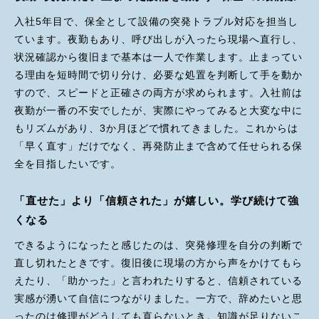
入社5年目で、保全として設備の突発トラブル対応を担当し
ています。夜勤もあり、呼び出しが入ったら現場へ直行し、
状況確認から復旧まで基本は一人で作業します。止まってい
る理由を短時間で切り分け、必要な処置を判断して手を動か
すので、スピードと正確さの両方が求められます。入社前は
夜勤が一番の不安でしたが、実際にやってみると大変な中に
もリズムがあり、3か月ほどで慣れてきました。これからは
「早く直す」だけでなく、再発防止まで含めて任せられる保
全を目指したいです。
「直せた」より「信頼された」が嬉しい。学び続けて強
くなる
できるようになったと感じたのは、突発修理を自分の判断で
直し切れたときです。復旧後に現場の方から声をかけてもら
えたり、「助かった」と言われたりすると、信頼されている
実感が湧いて自信につながりました。一方で、辞めたいと思
ったのは修理がどうしても直らないとき。知識が足りないこ