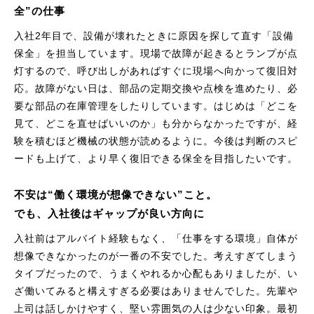
全”の仕事
入社2年目で、設備が壊れたときに原因を探して直す「設備
保全」を担当しています。現場で故障が起きるとランプが点
灯するので、呼び出しがあればすぐに現場へ向かって復旧対
応。故障がない日は、部品の定期交換や点検を進めたり、必
要な部品の在庫管理をしたりしています。はじめは「どこを
見て、どこを直せばいいのか」も分からなかったですが、経
験を積むほど機械の状態が読めるように。今後は判断のスピ
ードも上げて、より早く復旧できる保全を目指したいです。
不安は“働く環境が想像できない”こと。
でも、入社後はギャップが良い方向に
入社前はアルバイト経験もなく、「仕事をする環境」自体が
想像できなかったのが一番の不安でした。考えすぎてしまう
タイプだったので、うまくやれるか心配もありましたが、い
ざ働いてみると構えすぎる必要はありませんでした。先輩や
上司は話しかけやすく、堅い雰囲気の人は少ない印象。最初