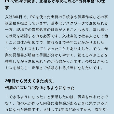
PCで出荷手続き。正確さが求められる“出荷事務”の仕
事
入社3年目で、PCを使った出荷の手続きや伝票作成などの事
務業務を担当しています。基本はデスクワークで進められる
一方、現場での異常処置の対応が入ることもあり、落ち着い
て状況を確認する力も必要です。入社当初は社会人として働
くこと自体が初めてで、慣れるまで半年ほどかかりました
し、小さなミスをしてしまったこともありました。でも、作
業の要領書が明確で手順が分かりやすく、覚えるべきことを
整理しながら進められたのが心強かったです。今後はさらに
ミスを減らし、正確さで信頼される担当になりたいです。
2年目から見えてきた成長。
伝票の“ズレ”に気づけるようになった
「できるようになった」と実感したのは、伝票を作るだけで
なく、他の人が作った内容に違和感があるときに気づけるよ
うになった瞬間です。入社して2年ほど経ってから、数字や