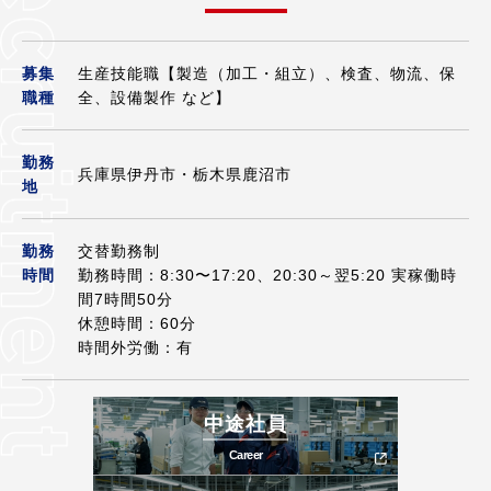
募集
⽣産技能職【製造（加工・組立）、検査、物流、保
職種
全、設備製作 など】
勤務
兵庫県伊丹市・栃木県鹿沼市
地
勤務
交替勤務制
時間
勤務時間：8:30〜17:20、20:30～翌5:20 実稼働時
間7時間50分
休憩時間：60分
時間外労働：有
中途社員
Career