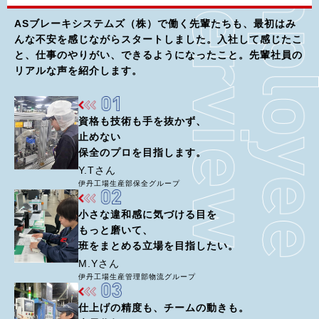
ASブレーキシステムズ（株）で働く先輩たちも、最初はみ
んな不安を感じながらスタートしました。入社して感じたこ
と、仕事のやりがい、できるようになったこと。先輩社員の
リアルな声を紹介します。
資格も技術も手を抜かず、
止めない
保全のプロを目指します。
Y.Tさん
伊丹工場生産部保全グループ
小さな違和感に気づける目を
もっと磨いて、
班をまとめる立場を目指したい。
M.Yさん
伊丹工場生産管理部物流グループ
仕上げの精度も、チームの動きも。