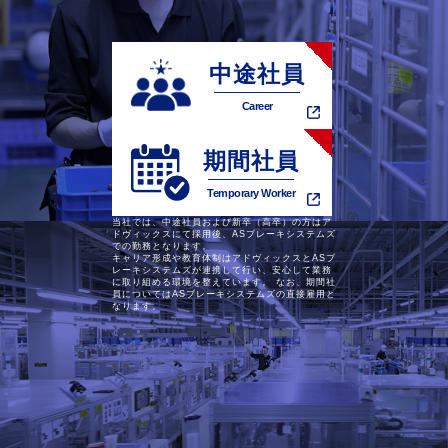
中途社員
Career
期間社員
Temporary Worker
当社では、中途社員および新卒（高卒）の方はア
ドヴィックスにて採用後、ASブレーキシステムズ
での勤務となります。
キャリア形成や教育体制はアドヴィックスとASブ
レーキシステムズが連携して行い、安心して業務
に取り組める環境を整えています。 なお、期間社
員についてはASブレーキシステムズの直接雇用と
なります。